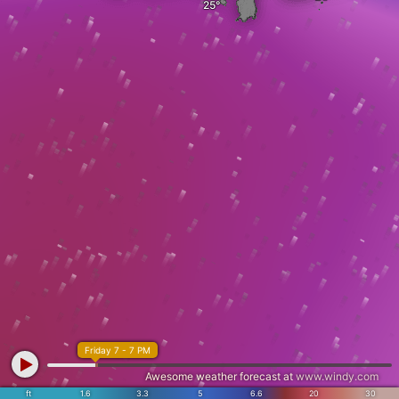
Friday 7 - 7 PM
Awesome weather forecast at
www.windy.com
ft
1.6
3.3
5
6.6
20
30