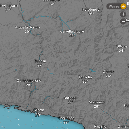
B
ovi Ligure
Waves
Forotondo
+
Ma
-
Arquata Scrivia
Cabella Ligure
Ottone
Busalla
Canale
Torriglia
Campomorone
Bargagli
Moconesi
Bo
Genoa
Bogliasco
Rapallo
Caras