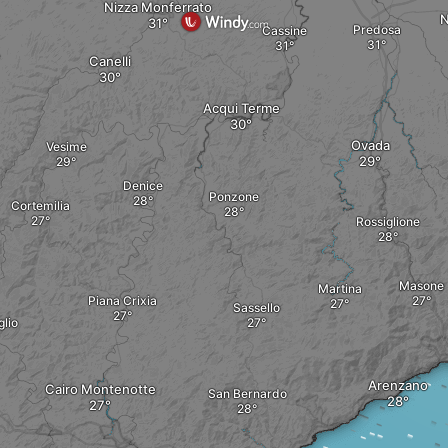
Nizza Monferrato
N
Predosa
Cassine
Canelli
Acqui Terme
Ovada
Vesime
Denice
Ponzone
Cortemilia
Rossiglione
Masone
Martina
Piana Crixia
Sassello
lio
Arenzano
Cairo Montenotte
San Bernardo