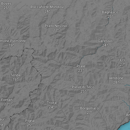
Boves
Roccaforte Mondovì
Bagnasco
Prato Nevoso
imone Piemonte
Garessio
Erli
Prale
Tende
Vendone
Pieve di Teco
Fontan
Triora
Borgomaro
An
-sur-
Pigna
ya