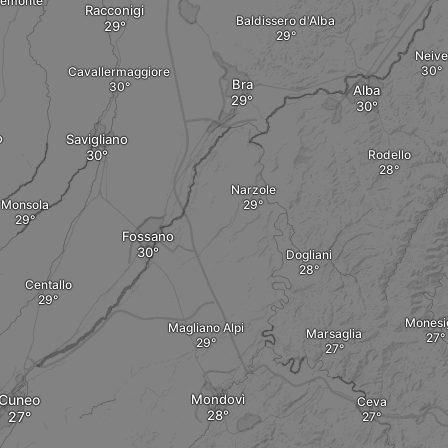
Piemonte
Racconigi
Baldissero d'Alba
Neive
Cavallermaggiore
Bra
Alba
o
Savigliano
Rodello
Narzole
Monsola
Fossano
Dogliani
Centallo
Monesig
Magliano Alpi
Marsaglia
Cuneo
Mondovì
Ceva