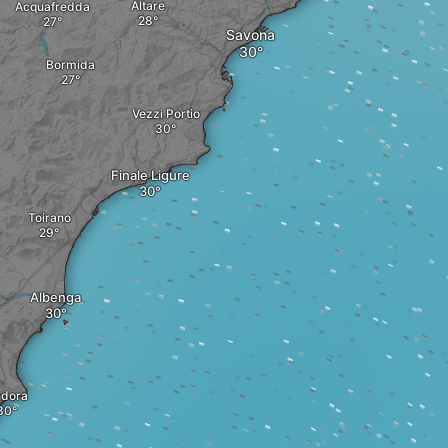
Altare
Acquafredda
Savona
Bormida
Vezzi Portio
Finale Ligure
Toirano
Albenga
dora