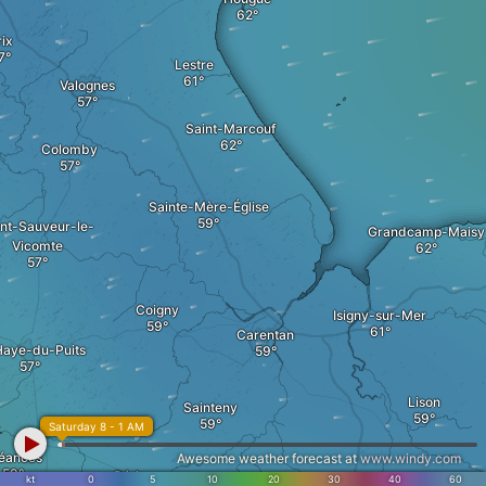
rix
Lestre
Valognes
Saint-Marcouf
Colomby
Sainte-Mère-Église
int-Sauveur-le-
Grandcamp-Maisy
Vicomte
Coigny
Isigny-sur-Mer
Carentan
Haye-du-Puits
Lison
Sainteny
Saturday 8 - 1 AM
éances
Awesome weather forecast at
www.windy.com
Périers
kt
0
5
10
20
30
40
60