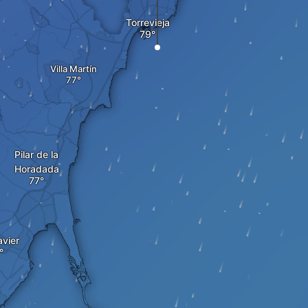
Torrevieja
Villa Martín
Pilar de la
Horadada
avier