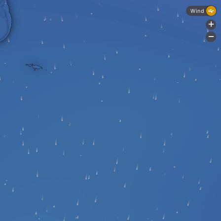
Wind
+
-