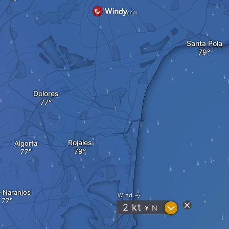
Santa Pola
Dolores
Rojales
Algorfa
e Naranjos
Wind
?
2
kt
N
"