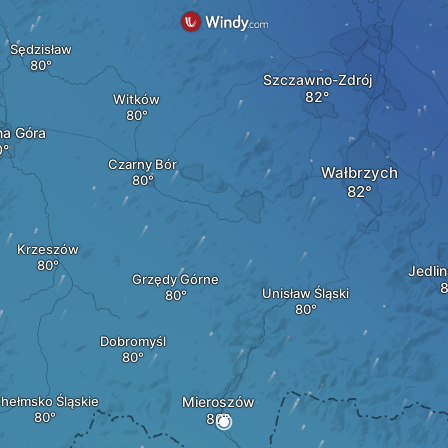
Sędzisław
Szczawno-Zdrój
Witków
na Góra
Czarny Bór
Wałbrzych
Krzeszów
Jedli
Grzędy Górne
Unisław Śląski
Dobromyśl
hełmsko Śląskie
Mieroszów