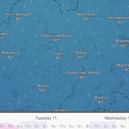
Horní Adršpach
Meziměstí
Heřmánkov
valeč
Teplice nad Metují
Broum
Radvanice
Pěkov
Javor
Martín
Police nad Metují
Bystré
Machov
Hronov
Červený Kostelec
Karł
Tuesday 11
Wednesday 
2
5
8
11
2
5
8
11
2
5
8
11
2
5
8
PM
PM
PM
PM
AM
AM
AM
AM
PM
PM
PM
PM
AM
AM
AM