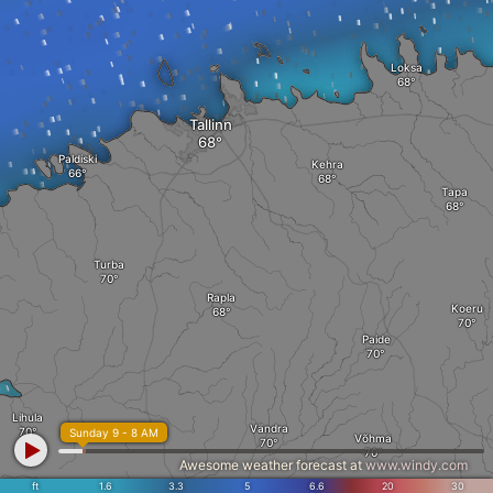
Loksa
Tallinn
Paldiski
Kehra
Tapa
Turba
Rapla
Koeru
Paide
Lihula
Vändra
Sunday 9 - 8 AM
Võhma
Awesome weather forecast at
www.windy.com
ft
1.6
3.3
5
6.6
20
30