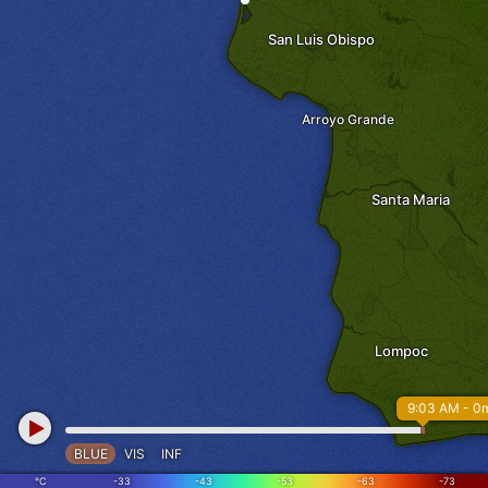
San Luis Obispo
Arroyo Grande
-
-
Santa Maria
Lompoc
9:03 AM - 0
BLUE
VIS
INF
°C
-33
-43
-53
-63
-73