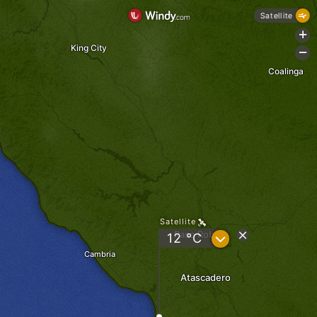
Satellite
+
King City
-
Coalinga
Satellite
Paso Robles
?
12 °C
Cambria
Atascadero