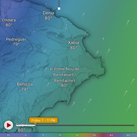
Dénia
Ondara
Pedreguer
Xàbia
el Poble Nou de
Benitatxell /
Benitachell
Benissa
Friday 7 - 11 PM
Calpe
kt
0
5
10
20
30
40
60