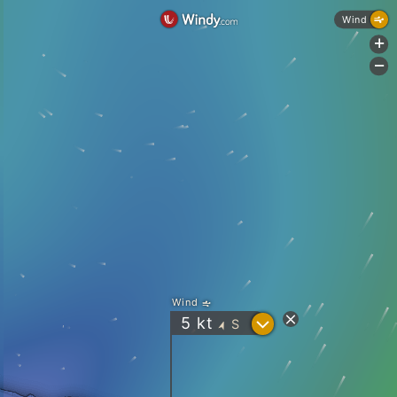
Wind
+
-
Wind
?
5
kt
S
"