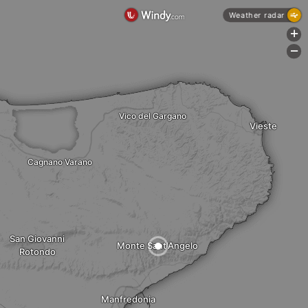
Weather radar
+
-
Vico del Gargano
Vieste
Cagnano Varano
San Giovanni
Monte Sant'Angelo
Rotondo
Manfredonia