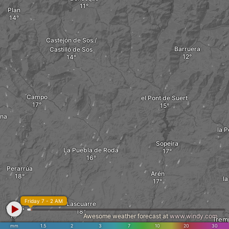
Plan
Castejón de Sos /
Barruera
Castilló de Sos
Campo
el Pont de Suert
ona
la P
Sopeira
La Puebla de Roda
Perarrúa
Arén
la
Friday 7 - 2 AM
Lascuarre
Graus
Awesome weather forecast at
www.windy.com
Trem
mm
1.5
2
3
7
10
20
30