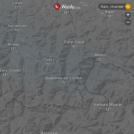
Lortet
Rain, thunder
Loures-Barousse
Aspet
+
-
Sarrancolin
Cierp-Gaud
Arreau
Melles
Cirès
-Lary-Soulan
Bagnères-de-Luchon
Vielha e Mijaran
Benasque