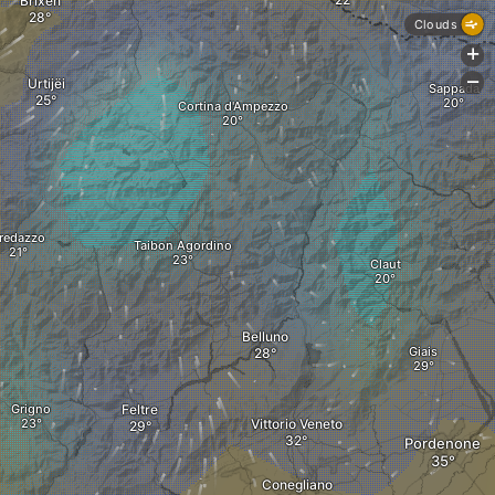
Brixen
Clouds
+
-
Urtijëi
Sappada
Cortina d'Ampezzo
redazzo
Taibon Agordino
Claut
Belluno
Giais
Grigno
Feltre
Vittorio Veneto
Pordenone
Conegliano