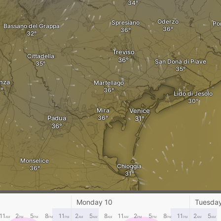
Oderzo
Spresiano
Po
Bassano del Grappa
Treviso
Cittadella
San Donà di Piave
nza
Martellago
Lido di Jesolo
Mira
Venice
Padua
Monselice
Chioggia
Monday 10
Tuesday
Rovigo
Adria
11
2
5
8
11
2
5
8
11
2
5
8
11
2
5
AM
PM
PM
PM
PM
AM
AM
AM
AM
PM
PM
PM
PM
AM
AM