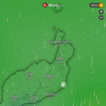
Wind
+
-
Caleta del Sebo
Haría
Tinajo
Teguise
Arrecife
Yaiza
Tías