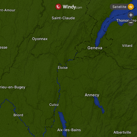
Satellite
int-Amour
+
Saint-Claude
Thonon-les
-
Oyonnax
Villard
esse
Geneva
Éloise
ieu-en-Bugey
Annecy
Culoz
Briord
Aix-les-Bains
Albertville