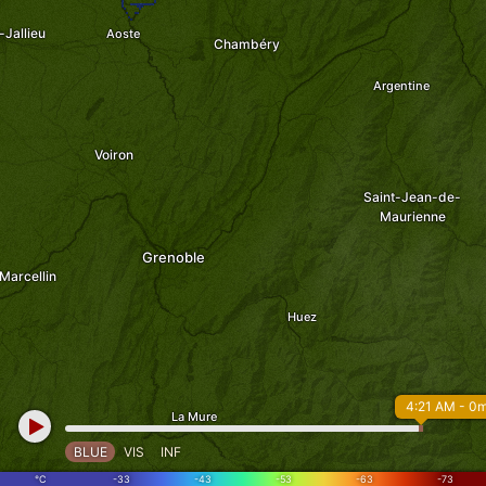
-Jallieu
Aoste
Chambéry
Argentine
-
-
Voiron
Saint-Jean-de-
Maurienne
Grenoble
Marcellin
Huez
4:21 AM - 0
La Mure
BLUE
VIS
INF
°C
-33
-43
-53
-63
-73