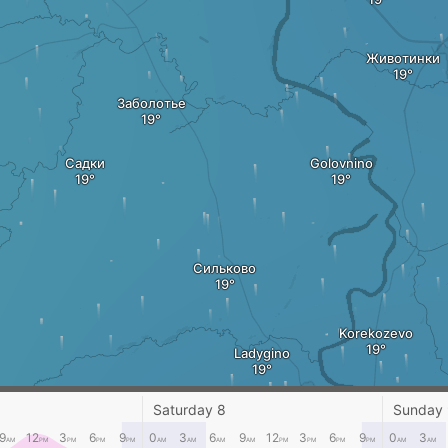
Животинки
Заболотье
Садки
Golovnino
Сильково
Korekozevo
Ladygino
Saturday 8
Sunday
Погореловка
Golodskoye
Дементеевка
9
12
3
6
9
0
3
6
9
12
3
6
9
0
3
AM
PM
PM
PM
PM
AM
AM
AM
AM
PM
PM
PM
PM
AM
AM