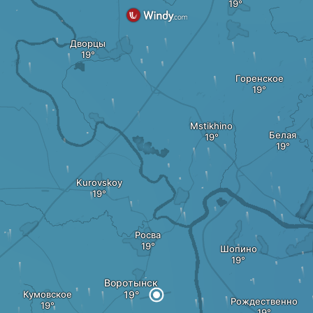
Дворцы
Горенское
Mstikhino
Белая
Kurovskoy
Росва
Шопино
Воротынск
Кумовское
Рождественно