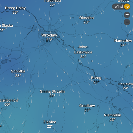
Trzebnica
Syców
Wind
Brzeg Dolny
+
Oleśnica
-
 Śląska
Wroclaw
Namysłów
Jelcz-
Laskowice
Sobótka
Brzeg
Popielów
Gmina Strzelin
zierżoniów
Grodków
Niemodlin
Ziębice
a