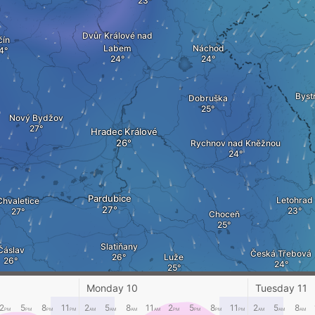
Dvůr Králové nad
čín
Labem
Náchod
Byst
Dobruška
Nový Bydžov
Hradec Králové
Rychnov nad Kněžnou
Pardubice
Letohrad
Chvaletice
Choceň
Slatiňany
Čáslav
Česká Třebová
Luže
Monday 10
Tuesday 11
2
5
8
11
2
5
8
11
2
5
8
11
2
5
8
Hlinsko
PM
PM
PM
PM
AM
AM
AM
AM
PM
PM
PM
PM
AM
Svitavy
AM
AM