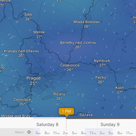
měřice
Štětí
Ji
Mladá Boleslav
Mělník
Benátky nad Jizerou
Kralupy nad Vltavou
Nymburk
Čelákovice
dno
Pečky
Prague
Kolín
Říčany
n
Černošice
1 PM
Sázava
Mníšek pod Brdy
Saturday 8
Sunday 9
Benešov
Hours
5
8
11
2
5
8
11
2
5
8
11
AM
AM
AM
PM
PM
PM
PM
AM
AM
AM
AM