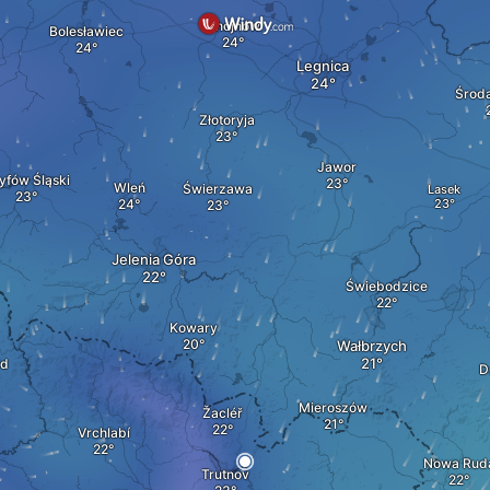
Chojnów
Bolesławiec
Legnica
Środa
Złotoryja
Jawor
yfów Śląski
Wleń
Świerzawa
Lasek
Jelenia Góra
Świebodzice
Kowary
Wałbrzych
ld
D
Mieroszów
Žacléř
Vrchlabí
Nowa Rud
Trutnov