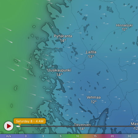
Hinnerjoki
Pyhäranta
Laitila
Uusikaupunki
Vehmaa
Saturday 8 - 4 AM
Mas
Taivassalo
Jurmo
m/s
0
3
5
10
15
20
30