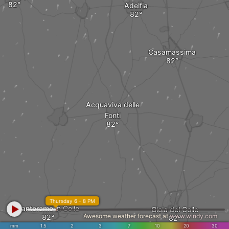
Adelfia
Casamassima
Acquaviva delle
Fonti
Thursday 6 - 8 PM
Santeramo in Colle
Gioia del Colle
Awesome weather forecast at
www.windy.com
mm
1.5
2
3
7
10
20
30