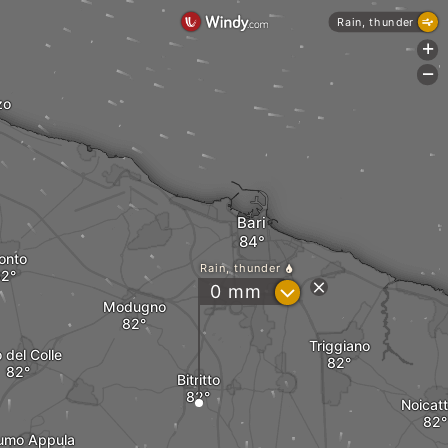
Rain, thunder
+
-
zo
Bari
tonto
Rain, thunder
?
0
mm
Modugno
Triggiano
 del Colle
Bitritto
Noicat
umo Appula