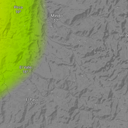
Pirca
Mindo
Verd
El Valle
El Paso