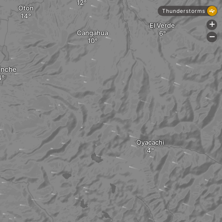
Otón
Thunderstorms
+
El Verde
Cangahua
-
inche
Oyacachi