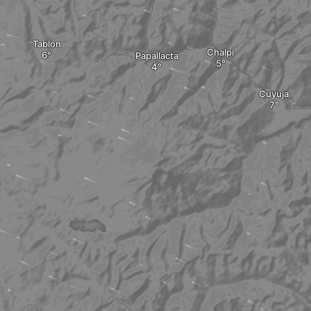
Tablón
Chalpi
Papallacta
Cuyuja