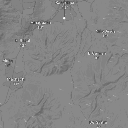
Sangolqui
Amaguaña
Niño Jesús
El Rosal
El Carmen
Alóag
Machachi
Del Salitre