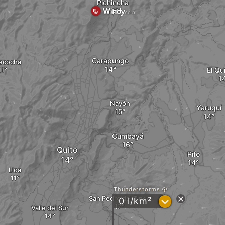
Pichincha
Carapungo
ecocha
El Qu
Nayón
Yaruquí
Cumbayá
Quito
Pifo
Lloa
Thunderstorms
San Pedro del Tingo
?
0 l/km²
Valle del Sur