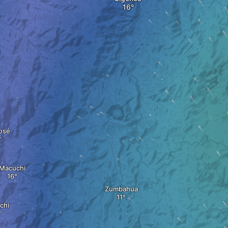
osé
Macuchi
Zumbahua
chi