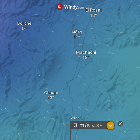
El Rosal
Boliche
Alóag
Machachi
Chaupi
Wind
?
3
m/s
SE
"