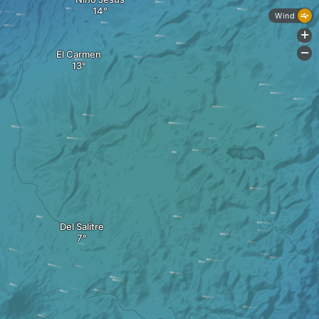
Wind
+
-
El Carmen
Del Salitre