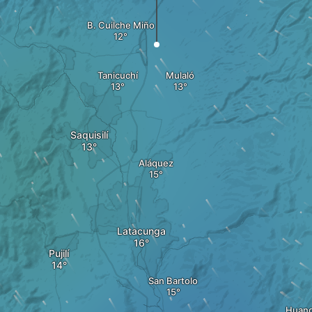
B. Cuilche Miño
Tanicuchí
Mulaló
Saquisilí
Aláquez
Latacunga
Pujilí
San Bartolo
Huang