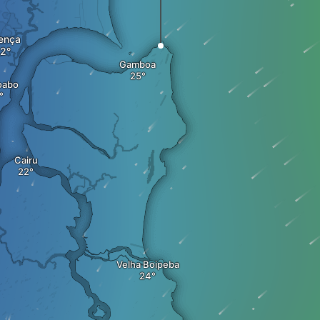
ença
Gamboa
oabo
Cairu
Velha Boipeba