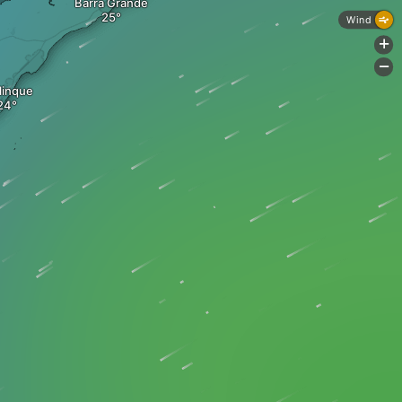
Barra Grande
Wind
+
-
linque