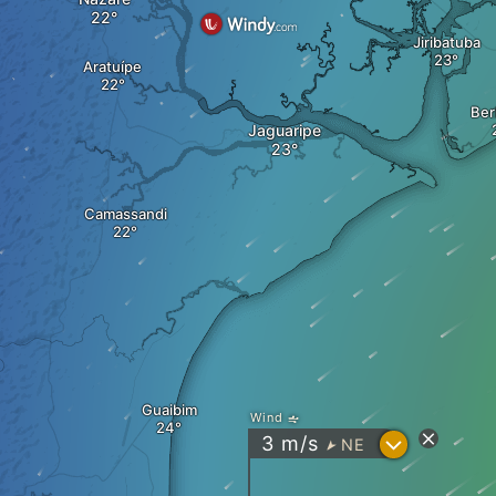
Jiribatuba
Aratuípe
Ber
Jaguaripe
Camassandi
Guaibim
Wind
?
3
m/s
NE
"