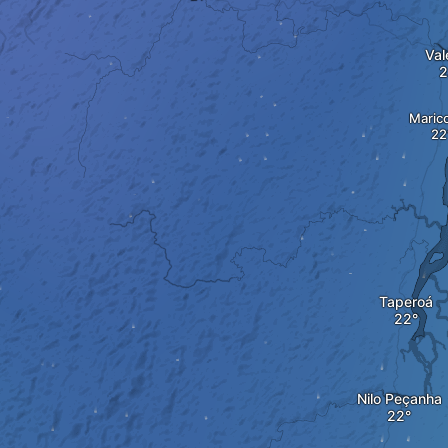
Val
Maric
Taperoá
Nilo Peçanha