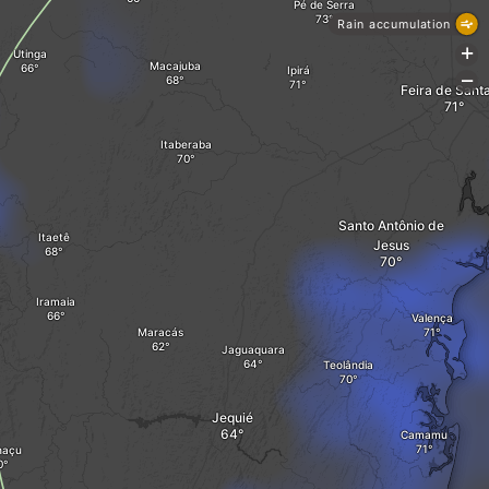
Pé de Serra
Rain accumulation
+
Utinga
Macajuba
Ipirá
-
Feira de Sant
Itaberaba
Santo Antônio de
Itaetê
Jesus
Iramaia
Valença
Maracás
Jaguaquara
Teolândia
Jequié
Camamu
haçu