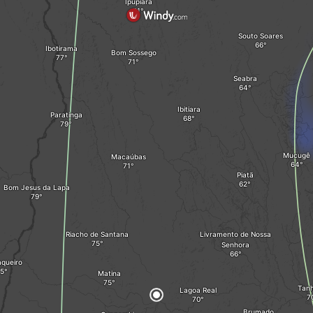
Ipupiara
Souto Soares
Ibotirama
Bom Sossego
Seabra
Ibitiara
Paratinga
Mucugê
Macaúbas
Piatã
Bom Jesus da Lapa
Riacho de Santana
Livramento de Nossa
Senhora
queiro
Matina
Tan
Lagoa Real
Brumado