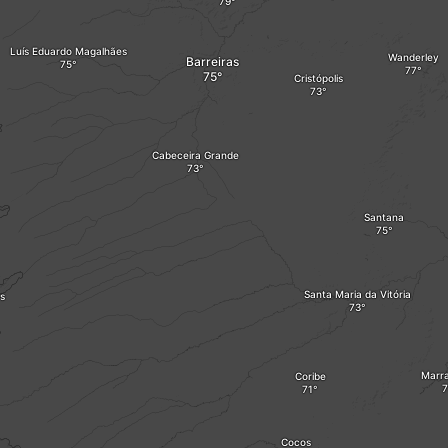
Luís Eduardo Magalhães
Wanderley
Barreiras
Cristópolis
Cabeceira Grande
Santana
Santa Maria da Vitória
s
Marra
Coribe
Cocos