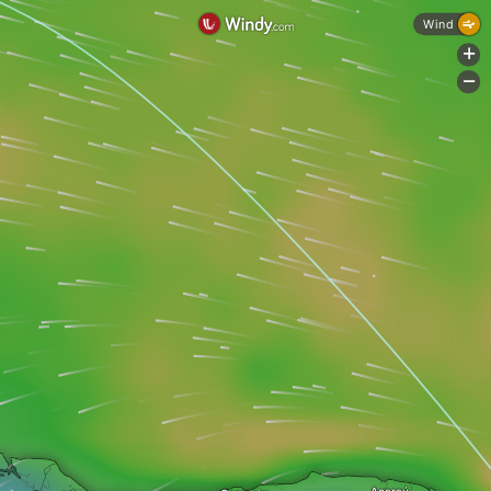
Wind
+
-