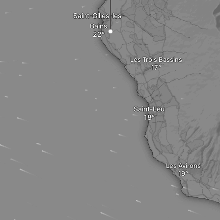
Saint-Gilles-les-
Bains
Les Trois Bassins
Saint-Leu
Les Avirons