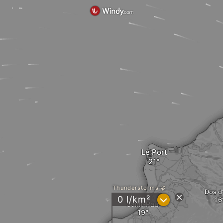
Le Port
Thunderstorms
Dos d
?
0 l/km²
Saint-Paul