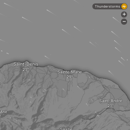
Thunderstorms
+
-
Saint-Denis
Sainte-Marie
Saint-André
'Ane
Salazie