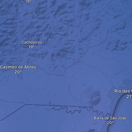
Cachoeiros
Casimiro de Abreu
Rio das
Barra de São João