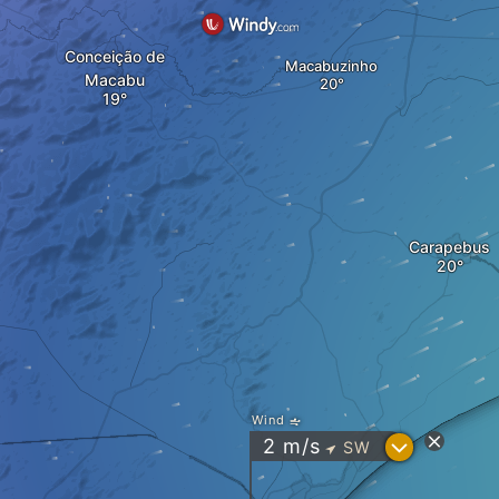
Conceição de
Macabuzinho
Macabu
Carapebus
Wind
?
2
m/s
SW
"