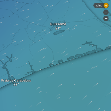
Wind
+
-
Quissamã
Praia de Carapebus