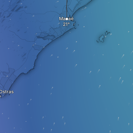
Macaé
 Ostras