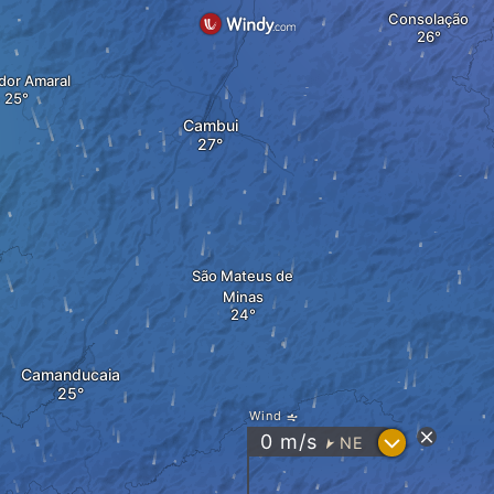
Consolação
dor Amaral
Cambui
São Mateus de
Minas
Camanducaia
Wind
?
0
m/s
NE
"