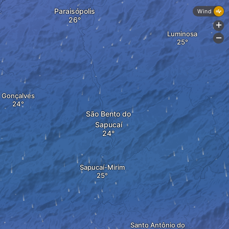
Paraisópolis
Wind
+
Luminosa
-
Gonçalves
São Bento do
Sapucaí
Sapucaí-Mirim
Santo Antônio do