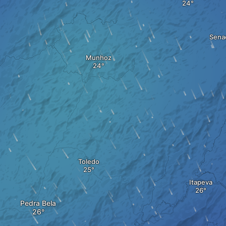
Sena
Munhoz
Toledo
Itapeva
Pedra Bela