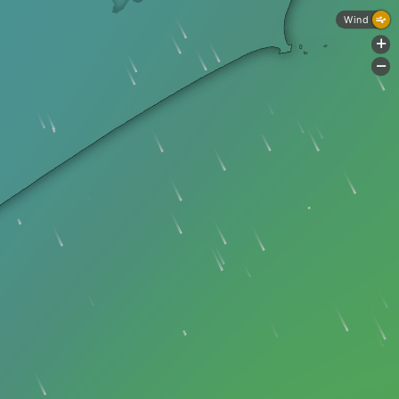
Wind
+
-