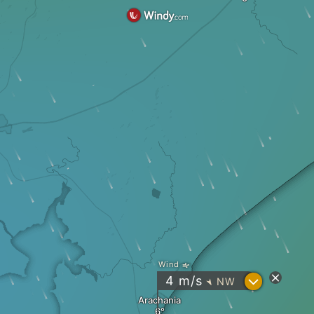
Wind
?
4
m/s
NW
"
Arachania