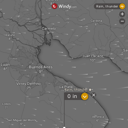
Rain, thunder
+
Cardona
-
Carmelo
Zárate
Sa
Juan Lacaze
Luján
Buenos Aires
Virrey Del Pino
La Plata
Rain, thunder
?
0
in
Lobos
Verónica
San Miguel del Monte