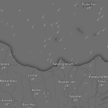
Pulau Pari
Tanara
Tanjung Anom
Lontar
Kampung Me
Mekar Baru
Timur
Buaran Jati
Kemiri
Sepatan
Kresek
Buni Ayu