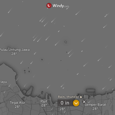
Pulau Untung Jawa
layu
Rain, thunder
Pluit
?
0
in
Tegal Alur
Semper Barat
Ancol