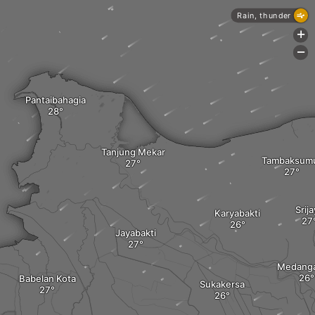
Rain, thunder
+
-
Pantaibahagia
Tanjung Mekar
Tambaksum
Srij
Karyabakti
Jayabakti
Medang
Babelan Kota
Sukakersa