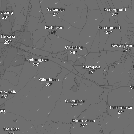
Sukamaju
Karangpatri
Pejuang
Muktiwari
Karangmukti
Bekasi
Kedungwari
Cikarang
Lambangjaya
Sertajaya
Cikedokan
Si
etingudik
Cilangkara
Tamanmekar
gsi
Medalkrisna
Setu Sari