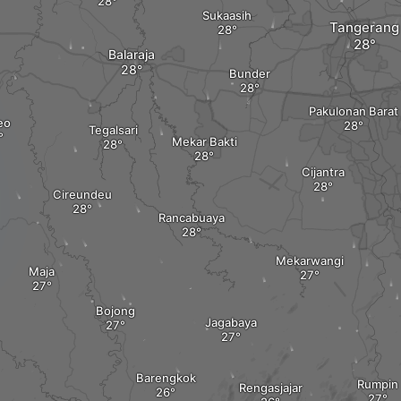
Sukaasih
Tangerang
Balaraja
Bunder
Pakulonan Barat
eo
Tegalsari
Mekar Bakti
Cijantra
Cireundeu
Rancabuaya
Mekarwangi
Maja
Bojong
Jagabaya
Barengkok
Rumpin
Rengasjajar