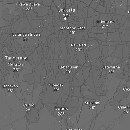
Rawa Buaya
Jakarta
Jatinegara
Menteng Atas
Larangan Indah
Rawajati
Tangerang
Selatan
Kebagusan
Jatiwarna
Cipedak
Babakan
Cik
Sukatani
Curug
Cileun
Depok