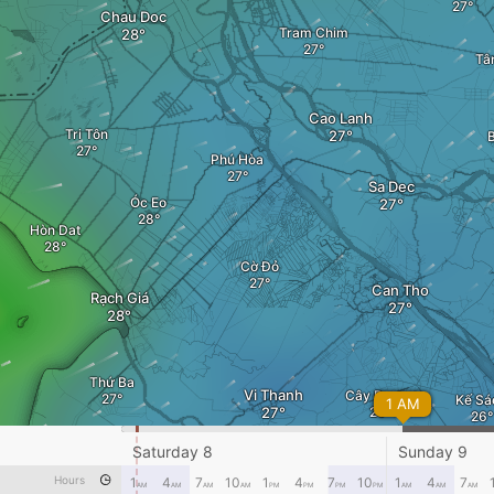
Chau Doc
Tram Chim
Tâ
Cao Lanh
Tri Tôn
Phú Hòa
Sa Dec
Óc Eo
Hòn Dat
Cờ Đỏ
Can Tho
Rạch Giá
Thứ Ba
Vi Thanh
Cây Dương
Kế Sá
1 AM
Saturday 8
Sunday 9
Sóc Tr
Hours
1
4
7
10
1
4
7
10
1
4
7
AM
AM
AM
AM
PM
PM
PM
PM
AM
AM
AM