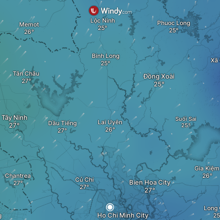
Lộc Ninh
Phuoc Long
Memot
Binh Long
Xã
Tân Châu
Đồng Xoài
Tây Ninh
Suối Sai
Lai Uyên
Dầu Tiếng
Gia Kiệm
Chantrea
Củ Chi
Bien Hoa City
Long 
Ho Chi Minh City
g