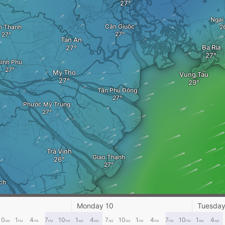
Ngai
Cần Giuộc
n Thạnh
Tan An
Ba Ria
Bình Phú
My Tho
Vung Tau
Tân Phú Đông
Phước Mỹ Trung
Trà Vinh
Giao Thạnh
ch
Monday 10
Tuesday
Long Thành
ăng
10
1
4
7
10
1
4
7
10
1
4
7
10
1
4
AM
PM
PM
PM
PM
AM
AM
AM
AM
PM
PM
PM
PM
AM
AM