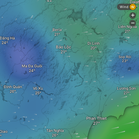
Dala
Wind
+
-
Liên Nghĩa
Berla
 Đăng Hà
Di Linh
Bảo Lộc
Sop Rỏi
Ma Đa Guôi
Định Quán
Võ Xu
Lương Sơn
Phan Thiet
Tân Nghĩa
Giao