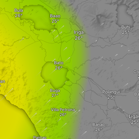
Bula
Baao
Buhi
Iriga
Bato
Co
tan
Buga
Polangui
Ba
Villa Petrona
Liga
Banao
Pantao