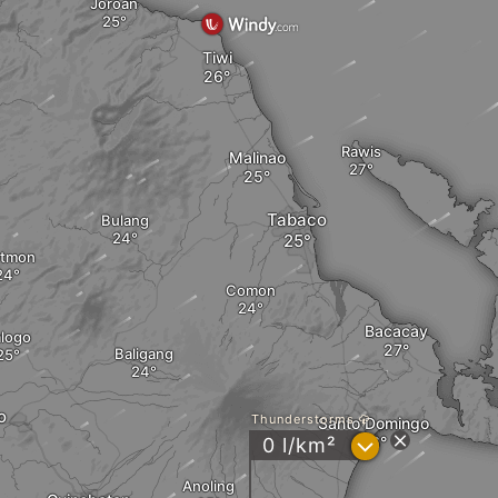
Joroan
Tiwi
Rawis
Malinao
Tabaco
Bulang
tmon
Comon
Bacacay
logo
Baligang
o
Thunderstorms
Santo Domingo
?
0 l/km²
Anoling