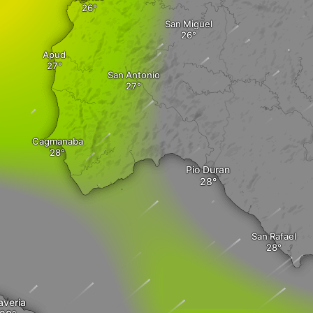
San Miguel
Apud
San Antonio
Cagmanaba
Pio Duran
San Rafael
averia