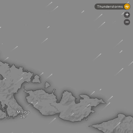
Thunderstorms
+
-
Misibis