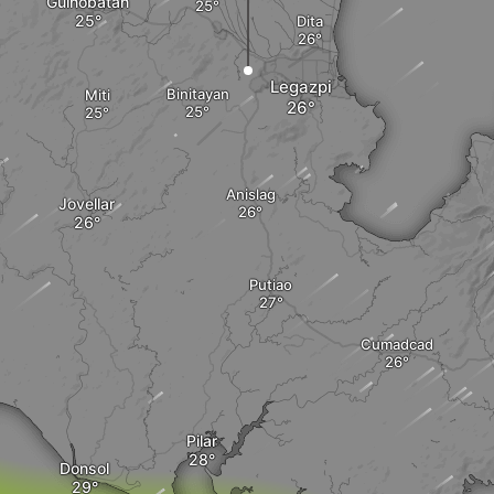
Guinobatan
Dita
Legazpi
Binitayan
Miti
Anislag
Jovellar
Putiao
Cumadcad
Pilar
Donsol