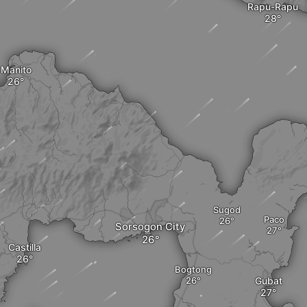
Rapu-Rapu
Manito
Sugod
Paco
Sorsogon City
Castilla
Bogtong
Gubat