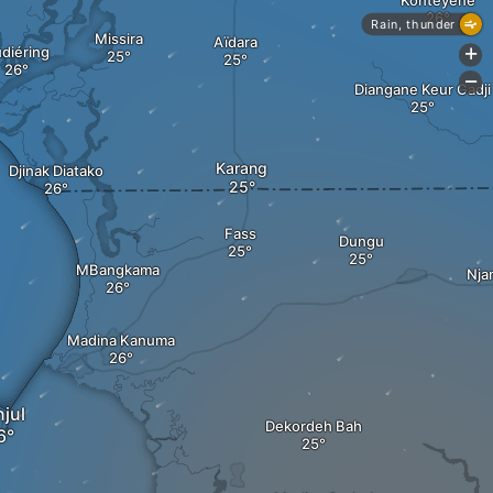
Kontèyène
Rain, thunder
Missira
Aïdara
diéring
+
-
Diangane Keur Gadji
Karang
Djinak Diatako
Fass
Dungu
MBangkama
Nja
Madina Kanuma
jul
Dekordeh Bah