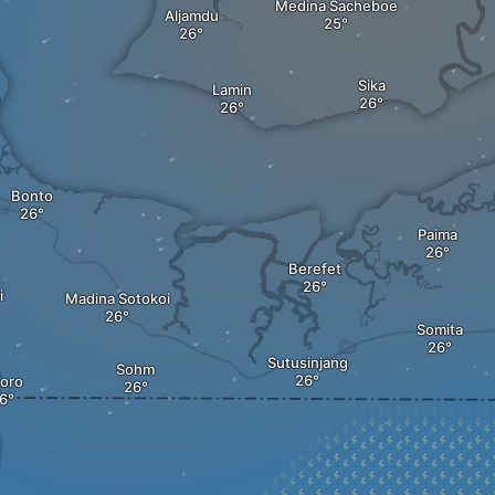
Medina Sacheboe
Aljamdu
Sika
Lamin
Bonto
Paima
Berefet
i
Madina Sotokoi
Somita
Sutusinjang
Sohm
boro