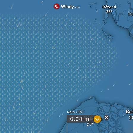
Bétenti
Ou
Ban
Rain (3h)
?
0.04
Serrekunda
in