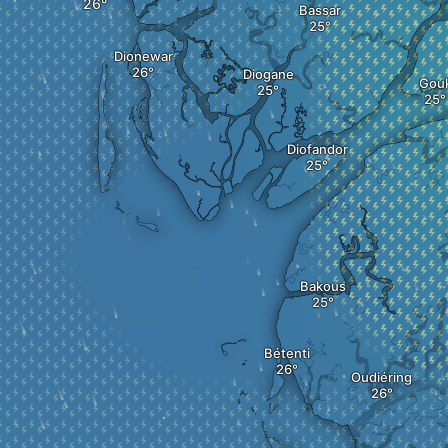
Bassar
Dionewar
Diogane
Gou
Diofandor
Bakous
Bétenti
Oudiéring