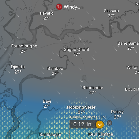
N
Sassara
Fayako
Bane Sama
Foundiougne
Gagué Chérif
Djimda
Wélor 
Bambou
Bandandar
Bouldi
Bayi
Ndorong Sérèr
Passy
Heavy thunder (3h)
?
0.12
in
Keur Elimane
Bambougar