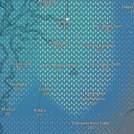
Massamba
Daga B
Sokone
k
Keur Amat Seun
Daga Béra
Simong Bambara
Toubacouta
Keur Babou Nditi
Keur Mama Lamine
Néma Bâ
Diélmon
Bambadala
Kontèyène
Missira
Aïdara
Diangane Keur Gadji