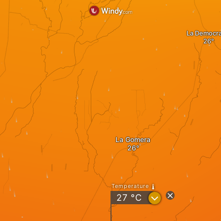
La Democra
La Gomera
Temperature
?
27
°C