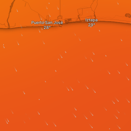
Iztapa
Puerto San José