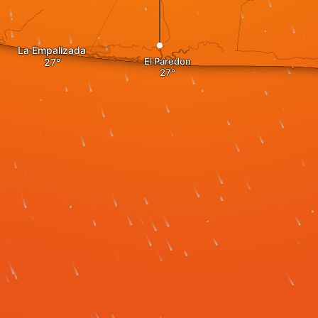
La Empalizada
El Paredon