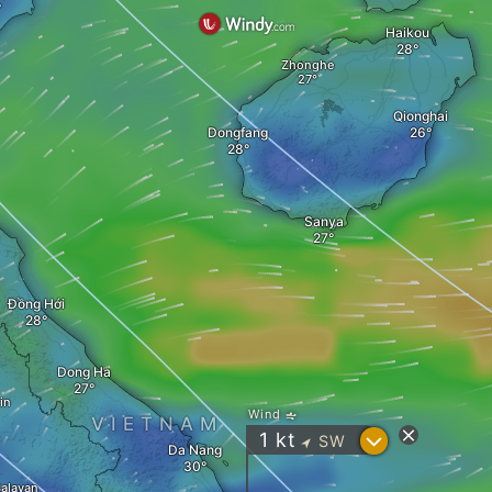
Haikou
Zhonghe
Qionghai
Dongfang
Sanya
Đồng Hới
Dong Ha
in
Wind
VIETNAM
?
1
kt
SW
"
Da Nang
alavan