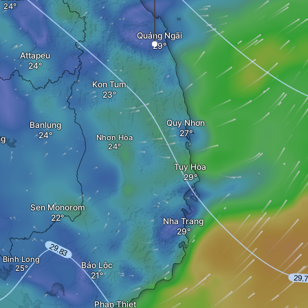
Quảng Ngãi
Attapeu
Kon Tum
Quy Nhơn
Banlung
Nhơn Hòa
ng
Tuy Hòa
Sen Monorom
Nha Trang
Binh Long
Bảo Lộc
Phan Thiet