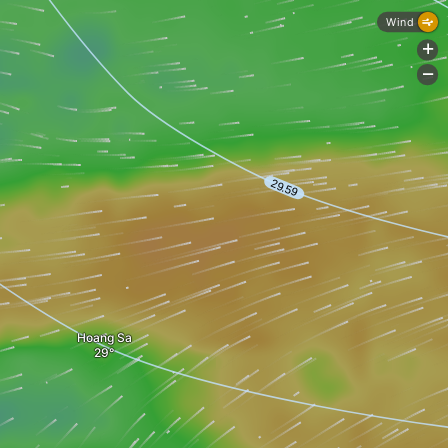
Wind
+
-
Hoang Sa