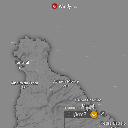
Tarrafal
Achada Monte
Ribeira da Prata
Calheta de São
Miguel
Thunderstorms
?
0 l/km²
Pedra Badejo