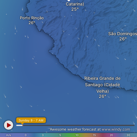
Catarina)
Porto Rinção
São Domingo
Ribeira Grande de
Santiago (Cidade
Velha)
Sunday 9 - 7 AM
Awesome weather forecast at
www.windy.com
m/s
0
3
5
10
15
20
30