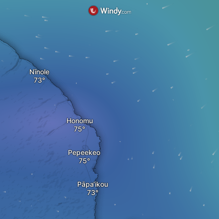
Nīnole
Honomu
Pepeekeo
Pāpa‘ikou