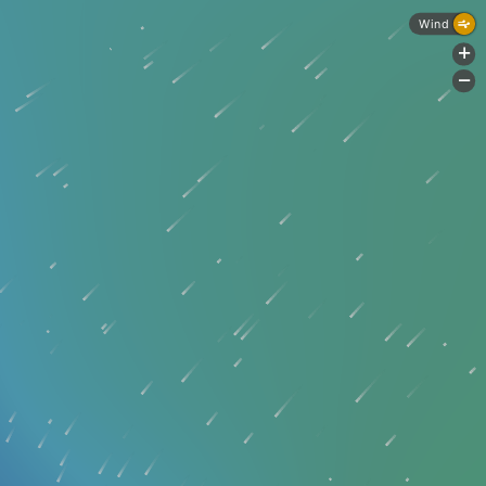
Wind
+
-