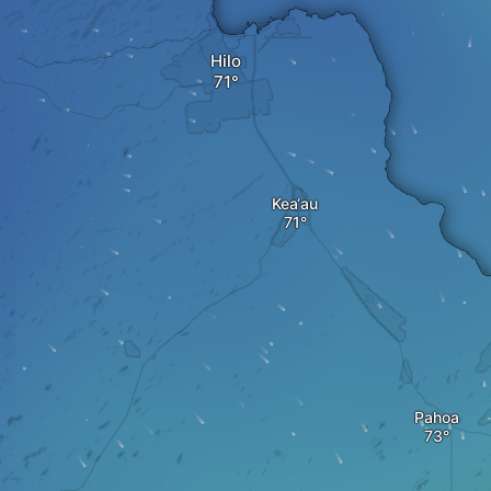
Hilo
Kea‘au
Pahoa