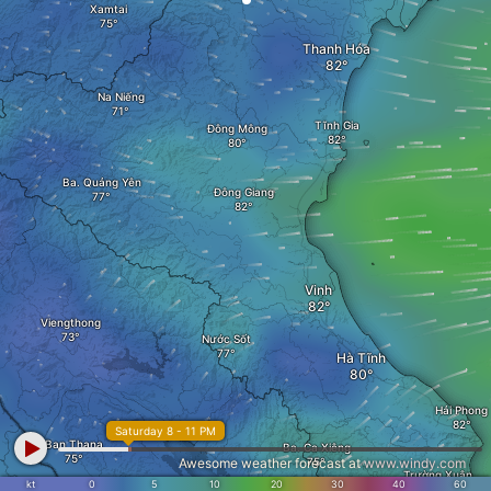
Xamtai
Thanh Hóa
Na Niếng
Tĩnh Gia
Đông Mông
Ba. Quảng Yên
Đông Giang
Vinh
Viengthong
Nước Sốt
Hà Tĩnh
Hải Phong
Saturday 8 - 11 PM
Ban Thana
Ba. Ca Xiêng
Awesome weather forecast at
www.windy.com
Trường Xuân
kt
0
5
10
20
30
40
60
Nakay