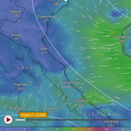
Xamtai
Thanh Hóa
Khe Bố
Dongfang
Vinh
LAOS
Đồng Hới
Thakhek
Dong Ha
Mukdahan
Muang Phin
VIETNAM
Friday 7 - 12 PM
Da Nang
kt
0
5
10
20
30
40
60