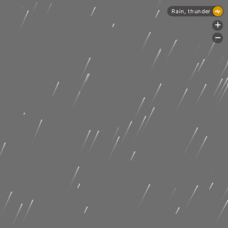
Rain, thunder
+
-