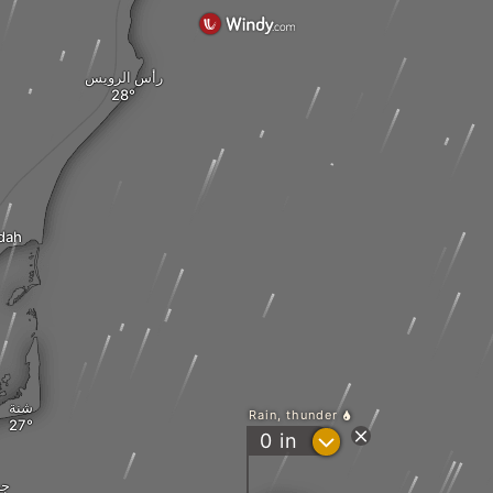
رأس الرويس
dah
شنة
Rain, thunder
?
0
in
جز