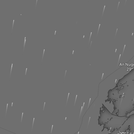
An Nug
يرة معول