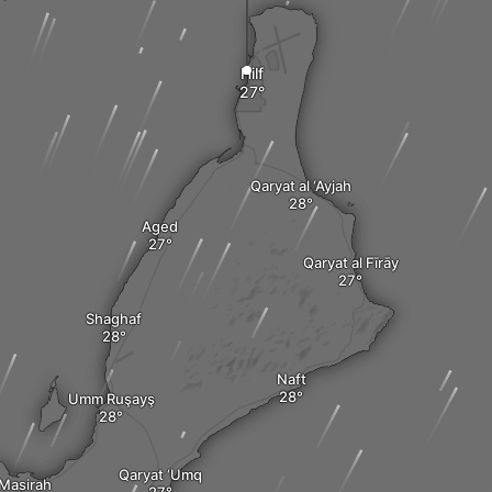
Hilf
Qaryat al ‘Ayjah
Aged
Qaryat al Fīrāy
Shaghaf
Naft
Umm Ruşayş
Qaryat ‘Umq
Masirah