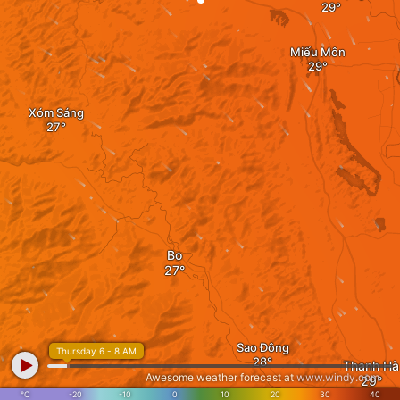
Miếu Môn
Xóm Sáng
Bo
Sao Đông
Thursday 6 - 8 AM
Thanh Hà
Awesome weather forecast at
www.windy.com
°C
-20
-10
0
10
20
30
40