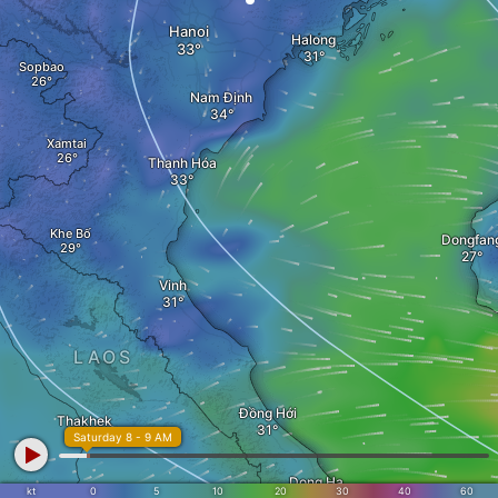
Hanoi
Halong
Sopbao
Nam Định
Xamtai
Thanh Hóa
Khe Bố
Dongfan
Vinh
LAOS
Đồng Hới
Thakhek
Saturday 8 - 9 AM
Dong Ha
kt
0
5
10
20
30
40
60