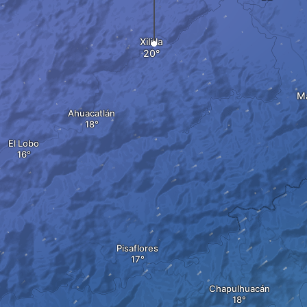
Xilitla
Ma
Ahuacatlán
El Lobo
Pisaflores
Chapulhuacán