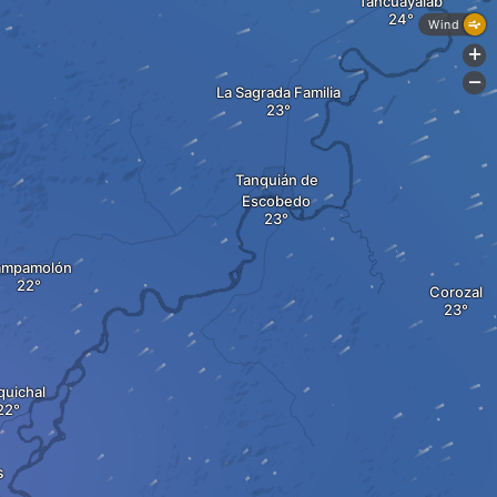
Tancuayalab
Wind
+
-
La Sagrada Familia
Tanquián de
Escobedo
ampamolón
Corozal
quichal
s