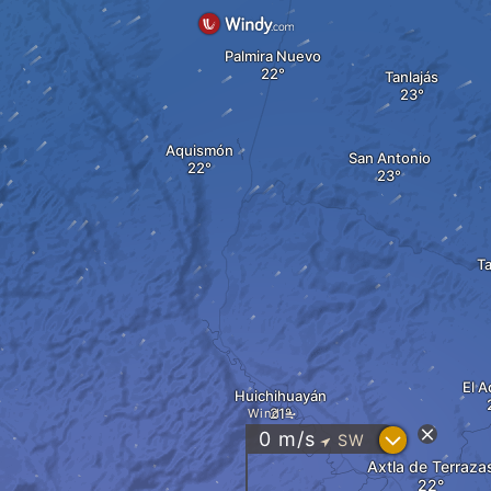
Palmira Nuevo
Tanlajás
Aquismón
San Antonio
T
El A
Huichihuayán
Wind
?
0
m/s
SW
"
Axtla de Terraza