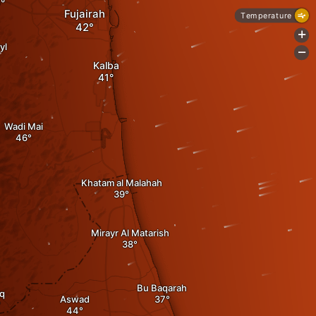
Fujairah
Temperature
+
yl
-
Kalba
Wadi Mai
Khatam al Malahah
Mirayr Al Matarish
Bu Baqarah
q
Aswad