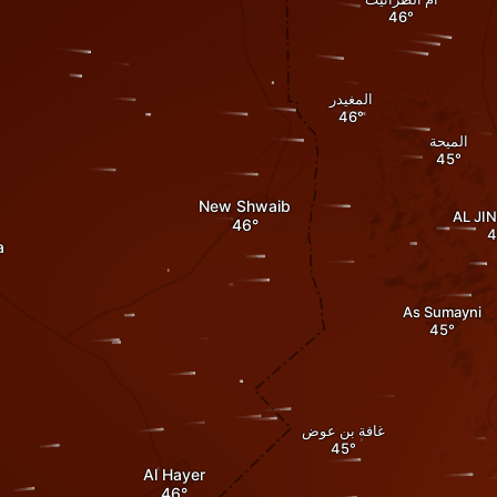
المغيدر
الميحة
New Shwaib
AL JI
a
As Sumayni
غافة بن عوض
Al Hayer