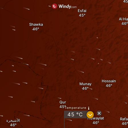
Esfai
Al Ha
Shawka
Hossain
Munay
Qur
Temperature
?
45
°C
Huwaylat
Rafa
الأشيخرة