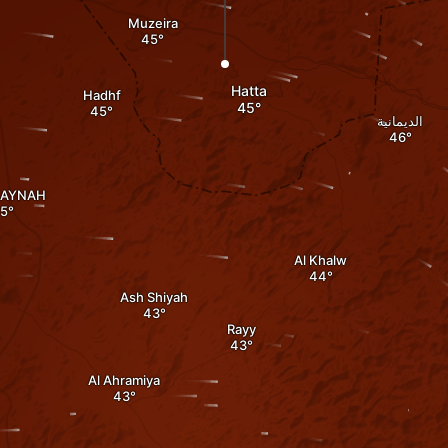
Muzeira
Hatta
Hadhf
الديمانية
NAYNAH
Al Khalw
Ash Shiyah
Rayy
Al Ahramiya