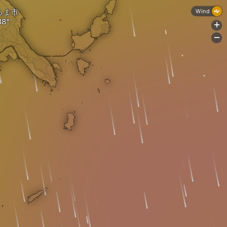
るま市
Wind
+
-