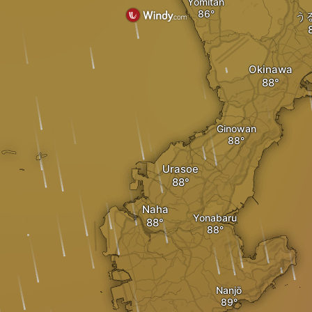
Yomitan
う
Okinawa
Ginowan
Urasoe
Naha
Yonabaru
Nanjō