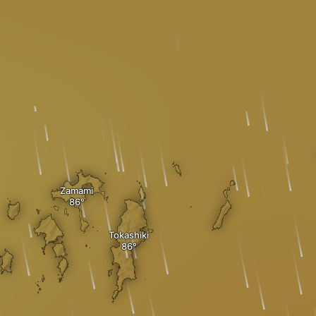
Zamami
Tokashiki