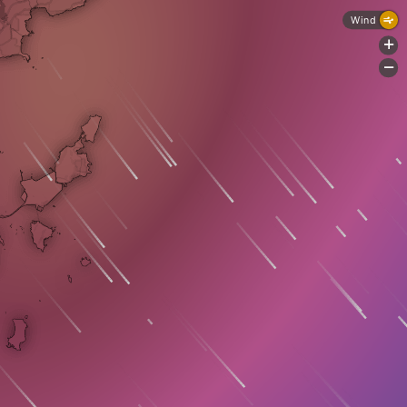
Wind
+
-