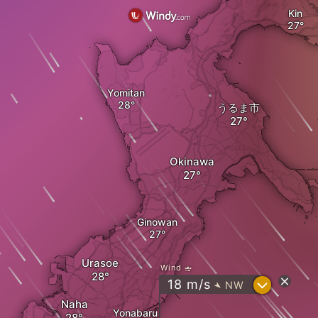
Kin
Yomitan
うるま市
Okinawa
Ginowan
Urasoe
Wind
?
18
m/s
NW
"
Naha
Yonabaru