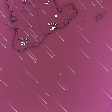
Nanjō
Itoman