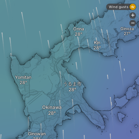
Wind gusts
+
-
Onna
Ginoza
Kin
Yomitan
うるま市
Okinawa
Ginowan