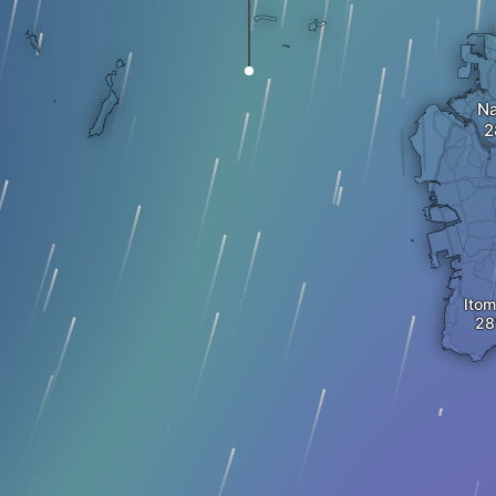
N
Ito