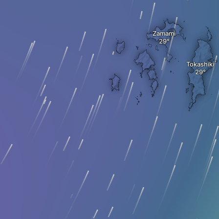
Zamami
Tokashiki