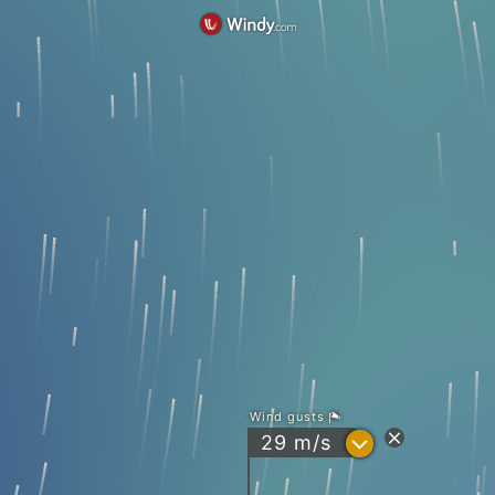
Wind gusts
?
29
m/s