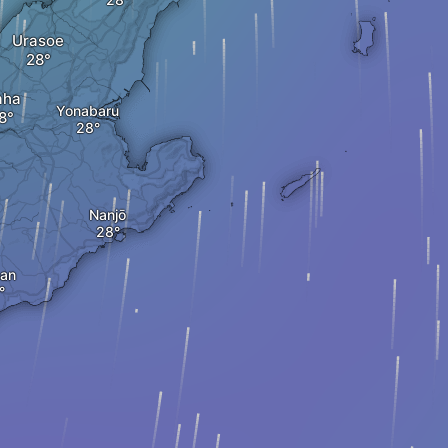
Urasoe
aha
Yonabaru
Nanjō
man