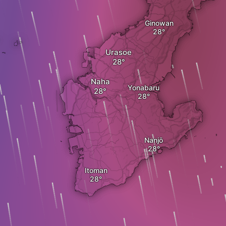
Ginowan
Urasoe
Naha
Yonabaru
Nanjō
Itoman