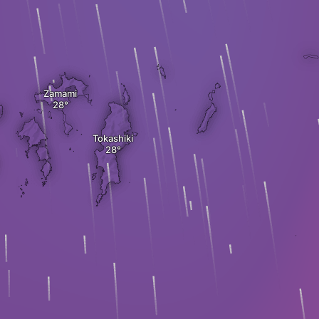
Zamami
Tokashiki