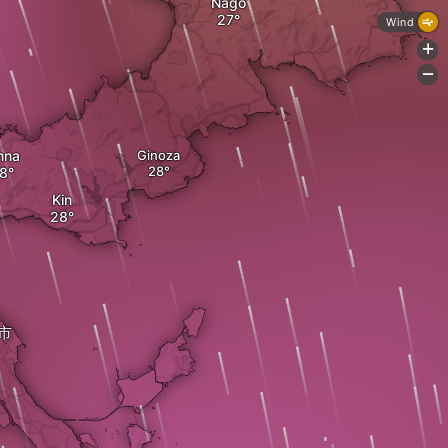
Nago
Wind
+
-
nna
Ginoza
Kin
市