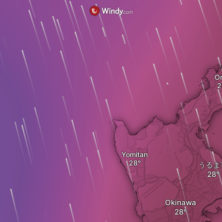
O
Yomitan
うるま
Okinawa