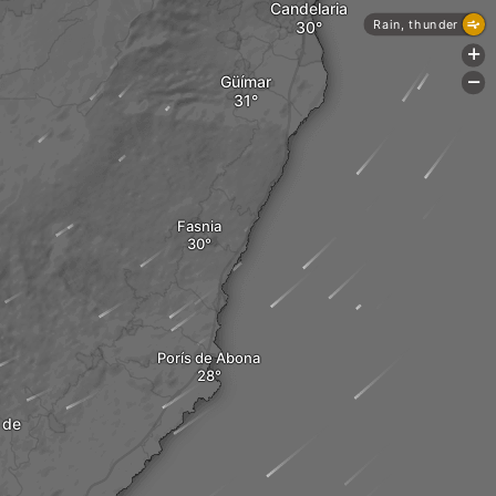
Candelaria
Rain, thunder
+
Güímar
-
Fasnia
Porís de Abona
 de