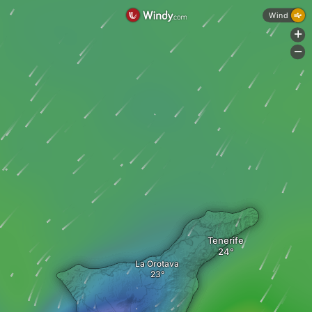
Wind
+
-
Tenerife
La Orotava